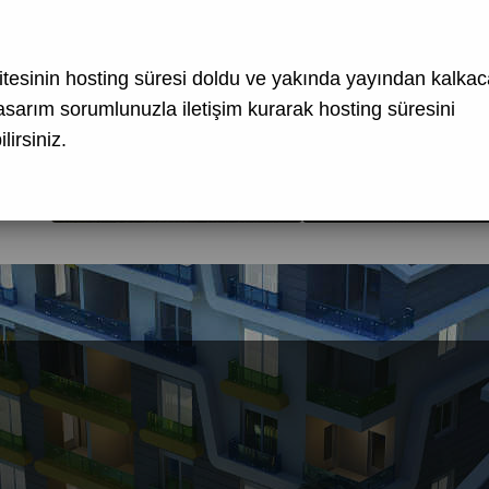
tesinin hosting süresi doldu ve yakında yayından kalkaca
asarım
sorumlunuzla iletişim kurarak hosting süresini
lirsiniz.
İş Merkezi-1
İş Merkezi-2