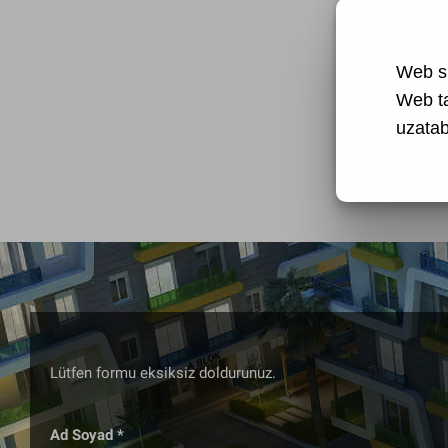
Web si
Web t
uzatabi
Lütfen formu eksiksiz doldurunuz.
Ad Soyad *