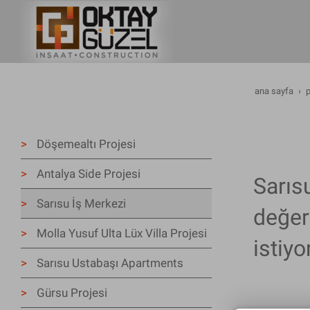
ana sayfa
p
Döşemealtı Projesi
Antalya Side Projesi
Sarıs
Sarısu İş Merkezi
değer
Molla Yusuf Ulta Lüx Villa Projesi
istiyo
Sarısu Ustabaşı Apartments
Gürsu Projesi