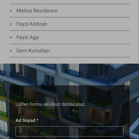
Melisa Residence
Feyzi Kıldıran
Feyzi Aga
Dem Konutları
Lütfen formu eksiksiz doldurunuz.
Ad Soyad *