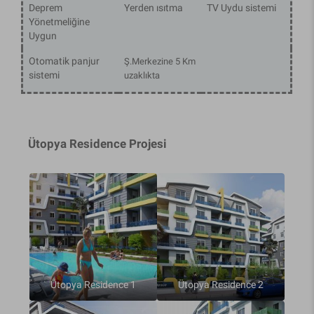
Deprem
Yerden ısıtma
TV Uydu sistemi
Yönetmeliğine
Uygun
Otomatik panjur
Ş.Merkezine 5 Km
sistemi
uzaklıkta
Ütopya Residence Projesi
Ütopya Residence 1
Ütopya Residence 2