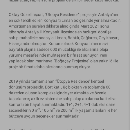
hızlanacak, yapılan tüm projeler de artı bir değer kazanacaktır.
Oktay Güzel İnşaat, ‘’Ütopya Residence’’ projesiyle Antalya'nın
en çok tercih edilen Konyaaltı Liman bölgesinde yer almaktadır.
Amortisman süreleri dikkate alındığında Mart 2021 sonu
itibarıyla Antalya ili Konyaaltı ilçesinde en hızlı geri dönüşe
sahip mahalleler sırasıyla Liman, Bahtılı, Çağlarca, Geyikbayırı,
Hisarçandır olmuştur. Konum olarak Konyaaltı’nın mavi
bayraklı plajına sadece 600 m uzaklığı ile alıcılarına plaja
yürüme mesafesinde muhteşem bir fırsat sunuyor. Yeni
yapılacak olan marinaya ‘’Boğaçay Projesine’’ olan yakınlığı ile
proje bir fırsatı daha alıcılarına sunmuş oluyor.
2019 yılında tamamlanan ‘’Ütopya Residence’’ kentsel
dönüşüm projesidir. Dört katlı, üç bloktan ve toplamda 60
daireden oluşan kompleks içinde yer almakta ve özenle
tasarlanmış akıllı ev sistemine sahip olup alıcılarına kaliteli ve
konforlu bir hayat sunmaktadır. 1+1, 2+1, 4+1 dubleks daire
2
2
2
seçenekleri 90 m
, 105 m
ve 200 m
’lik yaşam alanları ile her
bütçeye uygun seçenekler sunmaktadır.