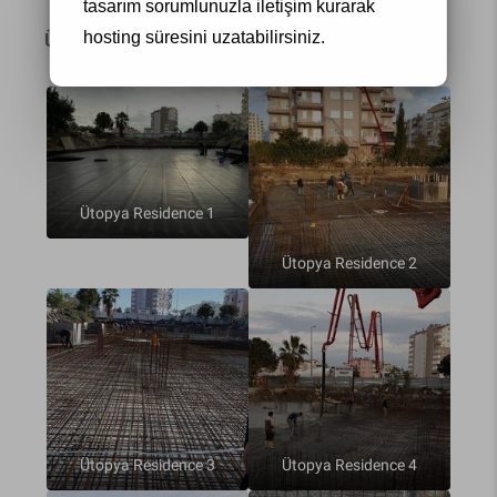
tasarım
sorumlunuzla iletişim kurarak
hosting süresini uzatabilirsiniz.
Ütopya Residence Proje Aşaması
Ütopya Residence 1
Ütopya Residence 2
Ütopya Residence 3
Ütopya Residence 4