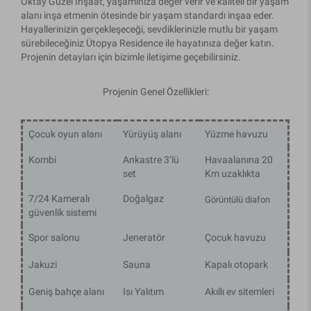
Oktay Güzel İnşaat, yaşamınıza değer verir ve kaliteli bir yaşam
alanı inşa etmenin ötesinde bir yaşam standardı inşaa eder.
Hayallerinizin gerçekleşeceği, sevdiklerinizle mutlu bir yaşam
sürebileceğiniz Ütopya Residence ile hayatınıza değer katın.
Projenin detayları için bizimle iletişime geçebilirsiniz.
Projenin Genel Özellikleri:
Çocuk oyun alanı
Yürüyüş alanı
Yüzme havuzu
Kombi
Ankastre 3’lü
Havaalanına 20
set
Km uzaklıkta
7/24 Kameralı
Doğalgaz
Görüntülü diafon
güvenlik sistemi
Spor salonu
Jeneratör
Çocuk havuzu
Jakuzi
Sauna
Kapalı otopark
Geniş bahçe alanı
Isı Yalıtım
Akıllı ev sitemleri