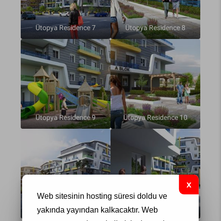
Ütopya Residence 7
Ütopya Residence 8
Ütopya Residence 9
Ütopya Residence 10
Web sitesinin hosting süresi doldu ve
Ütopya Residence 11
ütopya rezidans 12
yakında yayından kalkacaktır.
Web