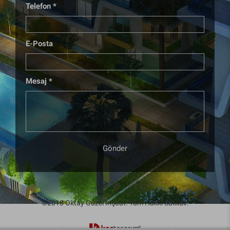
Telefon *
E-Posta
Mesaj *
Gönder
©2018 Oktay Güzel İnşaat. Tüm Hakkı Saklıdır.